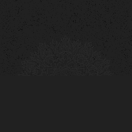
Home
|
Hats
| Merkabah Mandala Hat | Black